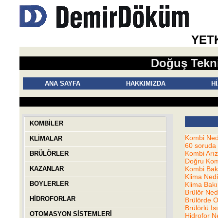
YETK
Doğuş Tekni
ANA SAYFA
HAKKIMIZDA
H
KOMBİLER
Kombi Ned
KLİMALAR
60 soruda
Kombi Arız
BRÜLÖRLER
Doğru Kom
KAZANLAR
Kombi Bak
Klima Nedi
BOYLERLER
Klima Bak
Brülör Ned
HİDROFORLAR
Brülörde O
Brülörlü I
OTOMASYON SİSTEMLERİ
Hidrofor N