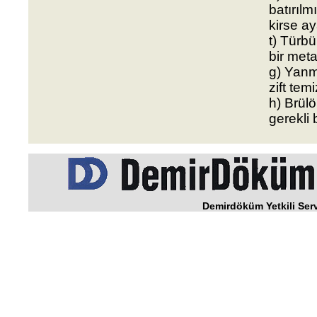
batırılm
kirse ay
t) Türbü
bir meta
g) Yanm
zift tem
h) Brülö
gerekli 
Demirdöküm Yetkili Serv