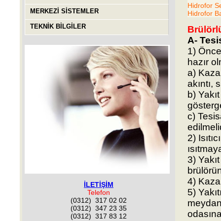
Hidrofor S
MERKEZİ SİSTEMLER
Hidrofor B
TEKNİK BİLGİLER
Brülörl
A- Tesis
1) Önce 
hazır ol
a) Kaza
akıntı, 
b) Yakıt
gösterge
c) Tesi
edilmelid
2) Isıtıc
ısıtmaya
3) Yakıt
brülörün
4) Kaza
İLETİŞİM
5) Yakı
Telefon
(0312) 317 02 02
meydana
(0312) 347 23 35
odasına
(0312) 317 83 12