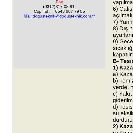
yapılmal
Fax
(0312)317 08 81-
6) Çalış
Cep Tel : 0543 907 79 55
açılmalı
Mail:
dogusteknik@dogusteknik.com.tr
7) Yanm
8) Dış 
ayarlan
9) Gece
sıcaklı
kapatılm
B- Tesi
1) Kaza
a) Kazan
b) Temiz
yerde, h
c) Yakıt
giderilme
d) Tesi
su eksi
durdurul
2) Kaza
a) Kaza