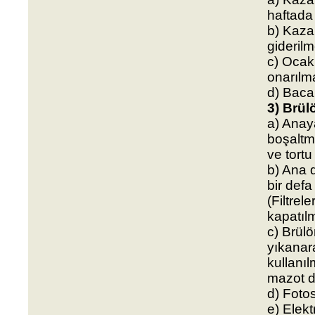
haftada 
b) Kaza
giderilme
c) Ocak 
onarılma
d) Baca 
3) Brül
a) Anay
boşaltm
ve tortu
b) Ana d
bir def
(Filtrel
kapatılm
c) Brül
yıkanara
kullanı
mazot d
d) Fotos
e) Elekt